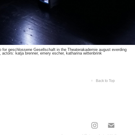
o for geschlossene Gesellschaft in the Theaterakademie august everding
r, actors: katja brenner, emery escher, katharina wittenbrink
↑
Back to Top