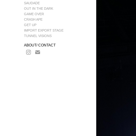
SAUDADE
OUT IN THE DARK
GAME OVER
CRASH APE
GET UP
IMPORT EXPORT STAGE
TUNNEL VISIONS
ABOUT/ CONTACT