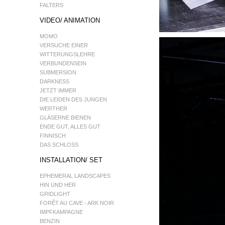
FALTERS
VIDEO/ ANIMATION
MOMO
VERSUCHE EINER
WITTERUNGSLEHRE
VERBUNDENSEIN
SUBMERSION
DARKNESS
JETZT IMMER
DIE LEIDEN DES JUNGEN
WERTHER
GLÄSERNE BIENEN
ENDE GUT, ALLES GUT
FINNISCH
DAS SCHLOSS
INSTALLATION/ SET
EPHEMERAL LANDSCAPES
HIN UND HER
GRIDLIGHT
FORÊT AU CAVE - ARK NOIR
IMPFKAMPAGNE
BENZIN