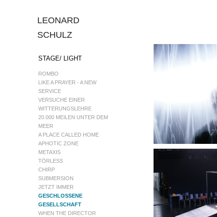
LEONARD 
SCHULZ
STAGE/ LIGHT
ROMBO
LIKE A PRAYER - A NEW
SERVICE
VERSUCHE EINER
WITTERUNGSLEHRE
20.000 MEILEN UNTER DEM
MEER
A PLACE CALLED HOME
APHOTIC ZONE
METAXIS
TÖRLESS
CHIRP
SUBMERSION
JETZT IMMER
GESCHLOSSENE
GESELLSCHAFT
WHEN THE DIRECTOR